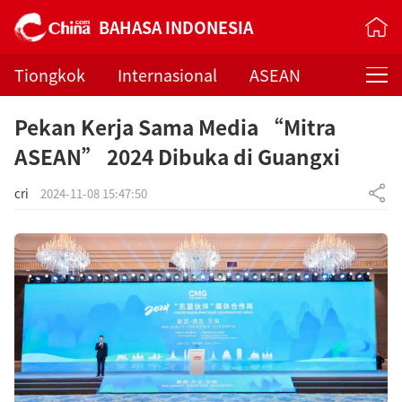
BAHASA INDONESIA
Tiongkok
Internasional
ASEAN
Pedoman Muslim
Topik Pilihan
Orbit
Pekan Kerja Sama Media “Mitra
Beijing Banget
ASEAN” 2024 Dibuka di Guangxi
cri
2024-11-08 15:47:50